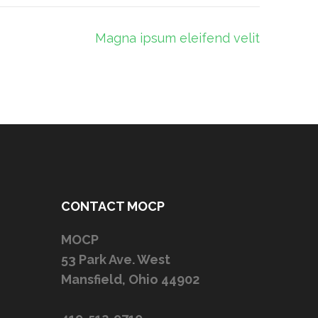
Magna ipsum eleifend velit
CONTACT MOCP
MOCP
53 Park Ave. West
Mansfield, Ohio 44902