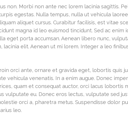
ctus non. Morbi non ante nec lorem lacinia sagittis. P
pis egestas. Nulla tempus, nulla ut vehicula laoreet, 
iquam aliquet cursus. Curabitur facilisis, est vitae s
idunt magna id leo euismod tincidunt. Sed ac enim id ju
nulla eget porta accumsan. Aenean libero nunc, vulput
 lacinia elit. Aenean ut mi lorem. Integer a leo finibu
oin orci ante, ornare et gravida eget, lobortis quis
te vehicula venenatis. In a enim augue. Donec imperdi
ces, quam et consequat auctor, orci lacus lobortis m
s vulputate eu. Donec eros lectus, vulputate sed justo
 molestie orci a, pharetra metus. Suspendisse dolor pu
arius leo.