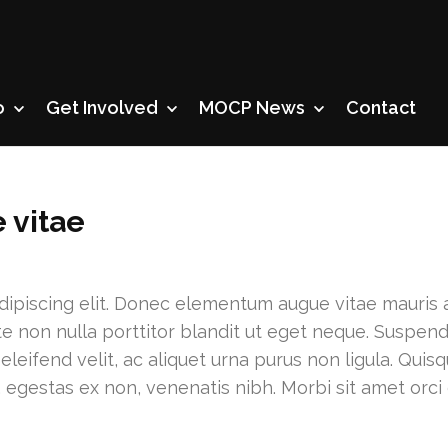
o
Get Involved
MOCP News
Contact
 vitae
ipiscing elit. Donec elementum augue vitae mauris ac
te non nulla porttitor blandit ut eget neque. Suspendi
leifend velit, ac aliquet urna purus non ligula. Qui
, egestas ex non, venenatis nibh. Morbi sit amet orci