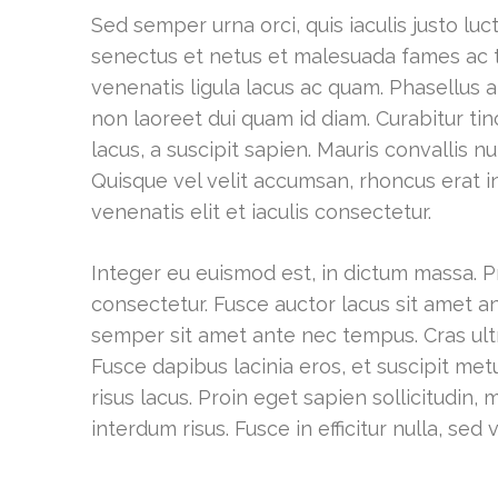
Sed semper urna orci, quis iaculis justo lu
senectus et netus et malesuada fames ac tur
venenatis ligula lacus ac quam. Phasellus al
non laoreet dui quam id diam. Curabitur tinc
lacus, a suscipit sapien. Mauris convallis 
Quisque vel velit accumsan, rhoncus erat in,
venenatis elit et iaculis consectetur.
Integer eu euismod est, in dictum massa. Pr
consectetur. Fusce auctor lacus sit amet an
semper sit amet ante nec tempus. Cras ultri
Fusce dapibus lacinia eros, et suscipit metu
risus lacus. Proin eget sapien sollicitudin,
interdum risus. Fusce in efficitur nulla, sed v