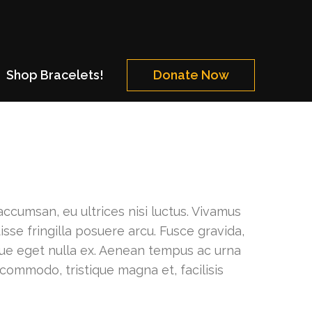
Shop Bracelets!
Donate Now
cumsan, eu ultrices nisi luctus. Vivamus
sse fringilla posuere arcu. Fusce gravida,
sque eget nulla ex. Aenean tempus ac urna
 commodo, tristique magna et, facilisis