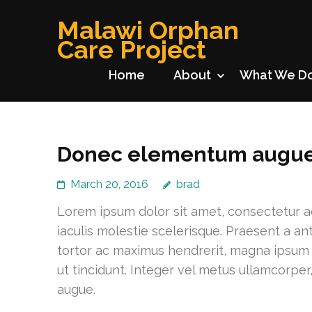
Skip
Malawi Orphan
to
Care Project
content
(Press
Home
About
What We D
Enter)
Donec elementum augue
March 20, 2016
brad
Lorem ipsum dolor sit amet, consectetur ad
iaculis molestie scelerisque. Praesent a an
tortor ac maximus hendrerit, magna ipsum e
ut tincidunt. Integer vel metus ullamcorper
augue.