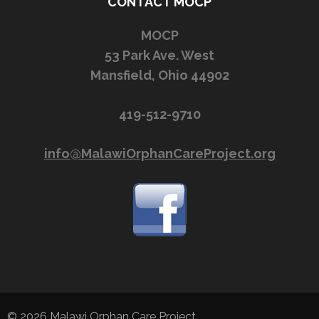
CONTACT MOCP
MOCP
53 Park Ave. West
Mansfield, Ohio 44902
419-512-9710
info@MalawiOrphanCareProject.org
© 2026
Malawi Orphan Care Project
.