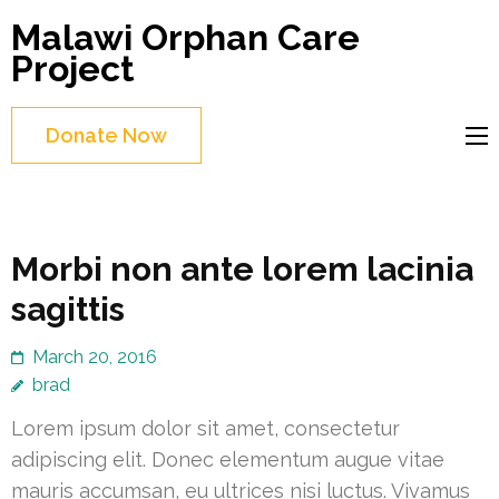
Skip
Malawi Orphan Care
to
Project
content
(Press
Donate Now
Enter)
Morbi non ante lorem lacinia
sagittis
March 20, 2016
brad
Lorem ipsum dolor sit amet, consectetur
adipiscing elit. Donec elementum augue vitae
mauris accumsan, eu ultrices nisi luctus. Vivamus