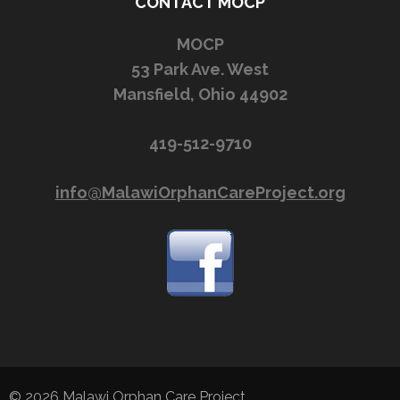
CONTACT MOCP
MOCP
53 Park Ave. West
Mansfield, Ohio 44902
419-512-9710
info@MalawiOrphanCareProject.org
© 2026
Malawi Orphan Care Project
.