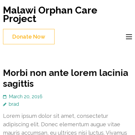
Skip
Malawi Orphan Care
to
Project
content
(Press
Donate Now
Enter)
Morbi non ante lorem lacinia
sagittis
March 20, 2016
brad
Lorem ipsum dolor sit amet, consectetur
adipiscing elit. Donec elementum augue vitae
mauris accumsan, eu ultrices nisi luctus. Vivamus